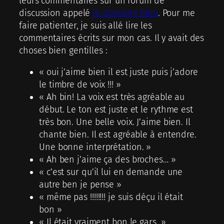
leurs commentaires sur un forum de
discussion appelé
le domaine bleu
. Pour me
faire patienter, je suis allé lire les
commentaires écrits sur mon cas. Il y avait des
choses bien gentilles :
« oui j’aime bien il est juste puis j’adore
le timbre de voix !!! »
« Ah bin! La voix est très agréable au
début. Le ton est juste et le rythme est
très bon. Une belle voix. J’aime bien. Il
chante bien. Il est agréable à entendre.
Une bonne interprétation. »
« Ah ben j’aime ça des broches… »
« c’est sur qu’il lui en demande une
autre ben je pense »
« même pas !!!!!!!! je suis déçu il était
bon »
« Il était vraiment bon le gars. »