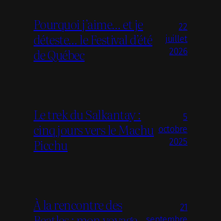
Pourquoi j’aime… et je
22
déteste… le Festival d’été
juillet
de Québec
2026
Le trek du Salkantay :
5
cinq jours vers le Machu
octobre
Picchu
2025
À la rencontre des
21
Beatles : mon voyage
septembre