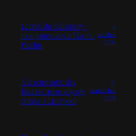
Le trek du Salkantay :
5
cinq jours vers le Machu
octobre
Picchu
2025
À la rencontre des
21
Beatles : mon voyage
septembre
épique à Liverpool
2023