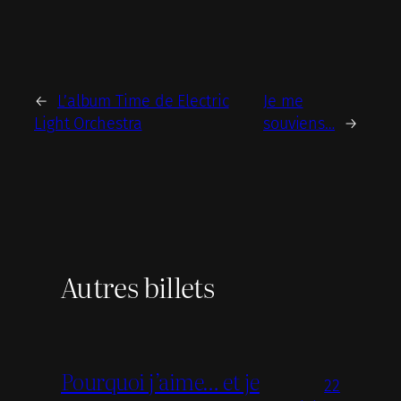
←
L’album Time de Electric
Je me
Light Orchestra
souviens…
→
Autres billets
Pourquoi j’aime… et je
22