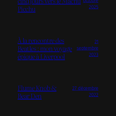
cinq jours vers le Machu
octobre
Picchu
2025
À la rencontre des
21
Beatles : mon voyage
septembre
épique à Liverpool
2023
Flume Knob &
27 décembre
Bear Den
2022