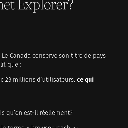
net Explorer?
« Le Canada conserve son titre de pays
it que :
 23 millions d’utilisateurs,
ce qui
is qu’en est-il réellement?
le terme « browser reach » :