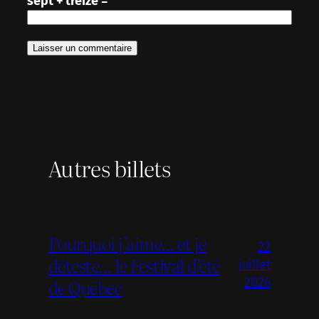
sept + treize =
Autres billets
Pourquoi j’aime… et je
22
déteste… le Festival d’été
juillet
de Québec
2026