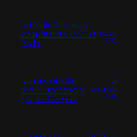
Le trek du Salkantay :
5
cinq jours vers le Machu
octobre
Picchu
2025
À la rencontre des
21
Beatles : mon voyage
septembre
épique à Liverpool
2023
Flume Knob &
27 décembre