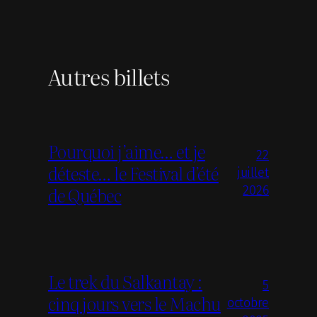
Autres billets
Pourquoi j’aime… et je
22
déteste… le Festival d’été
juillet
de Québec
2026
Le trek du Salkantay :
5
cinq jours vers le Machu
octobre