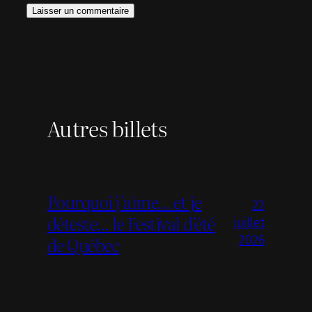
Autres billets
Pourquoi j’aime… et je
22
déteste… le Festival d’été
juillet
de Québec
2026