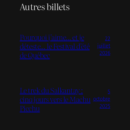
Autres billets
Pourquoi j’aime… et je
22
déteste… le Festival d’été
juillet
de Québec
2026
Le trek du Salkantay :
5
cinq jours vers le Machu
octobre
Picchu
2025