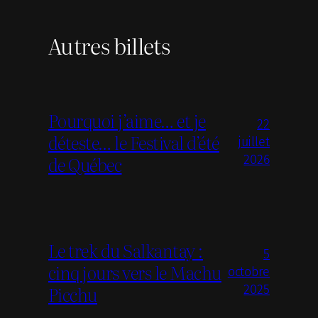
Autres billets
Pourquoi j’aime… et je
22
déteste… le Festival d’été
juillet
de Québec
2026
Le trek du Salkantay :
5
cinq jours vers le Machu
octobre
Picchu
2025