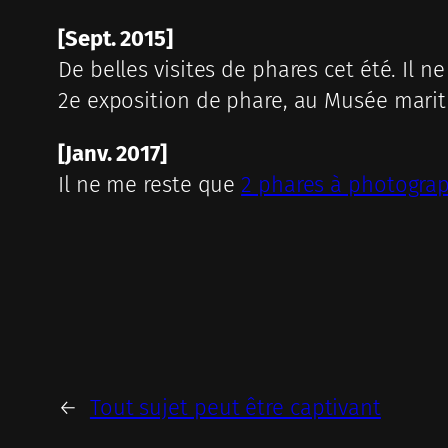
[Sept. 2015]
De belles visites de phares cet été. Il n
2e exposition de phare, au Musée mariti
[Janv. 2017]
Il ne me reste que
2 phares à photograp
←
Tout sujet peut être captivant