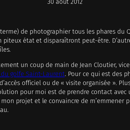
30 août 2012
 terme) de photographier tous les phares du Q
en piteux état et disparaîtront peut-être. D’aut
îles.
ntement un coup de main de Jean Cloutier, vic
 du golfe Saint-Laurent
. Pour ce qui est des ph
s d’accès officiel ou de « visite organisée ». P
a solution pour moi est de prendre contact avec
r mon projet et le convaincre de m’emmener p
eau.