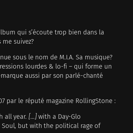
album qui s’écoute trop bien dans la
s me suivez?
nnue sous le nom de M.I.A. Sa musique?
essions lourdes & lo-fi – qui forme un
 démarque aussi par son parlé-chanté
07 par le réputé magazine RollingStone :
 all year.
[…]
with a Day-Glo
Soul, but with the political rage of