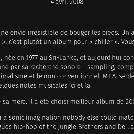
4 avril 2008
ne envie irrésistible de bouger les pieds. Un 
», c’est plutôt un album pour « chiller ». Vou
, née en 1977 au Sri-Lanka, et aujourd’hui co
nne par sa recherche sonore – sampling, compr
inimalisme et le non conventionnel. M.I.A. se
lques notes musicales ici et là.
sa mère. Il a été choisi meilleur album de 20
h a sonic imagination nobody else could match
gues hip-hop of the Jungle Brothers and De La 