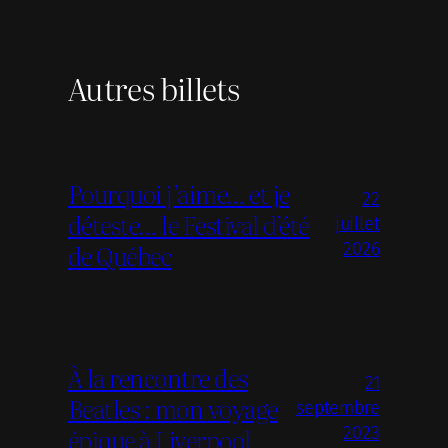
Autres billets
Pourquoi j’aime… et je
22
déteste… le Festival d’été
juillet
de Québec
2026
À la rencontre des
21
Beatles : mon voyage
septembre
épique à Liverpool
2023