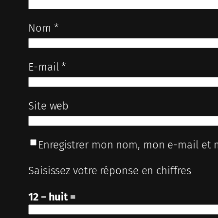
Nom
*
E-mail
*
Site web
Enregistrer mon nom, mon e-mail et 
Saisissez votre réponse en chiffres
12 − huit =