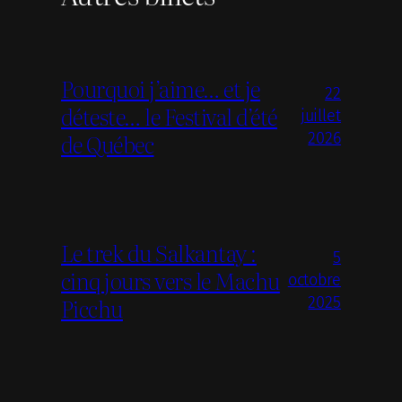
Pourquoi j’aime… et je
22
déteste… le Festival d’été
juillet
de Québec
2026
Le trek du Salkantay :
5
cinq jours vers le Machu
octobre
Picchu
2025