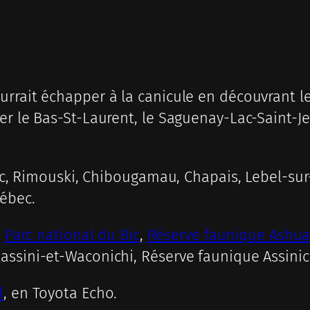
urrait échapper à la canicule en découvrant l
r le Bas-St-Laurent, le Saguenay-Lac-Saint-Jea
 Bic, Rimouski, Chibougamau, Chapais, Lebel-su
ébec.
:
Parc national du Bic
,
Réserve faunique Ash
assini-et-Waconichi, Réserve faunique Assinic
d
, en Toyota Echo.