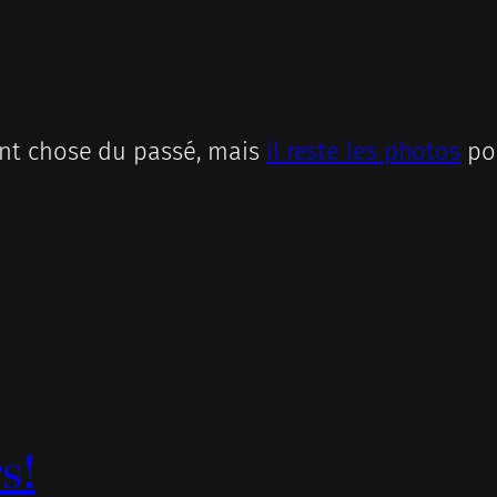
nt chose du passé, mais
il reste les photos
pou
s!