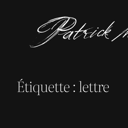
Aller
au
contenu
Étiquette :
lettre