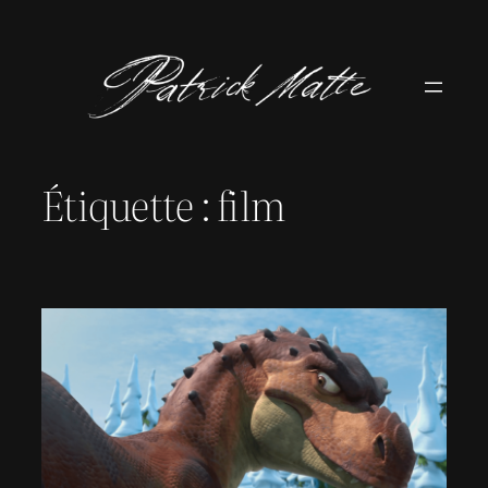
Aller
au
contenu
Étiquette :
film