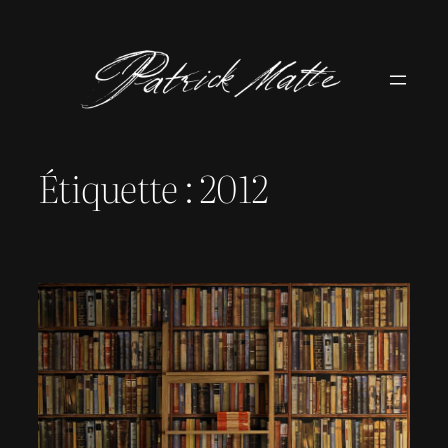
Aller
au
contenu
Étiquette :
2012