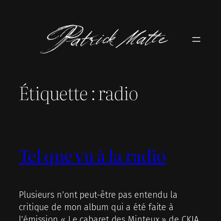
Aller
au
contenu
Étiquette :
radio
Tel que vu à la radio
Plusieurs n’ont peut-être pas entendu la
critique de mon album qui a été faite à
l’émission « Le cabaret des Minteux » de CKIA