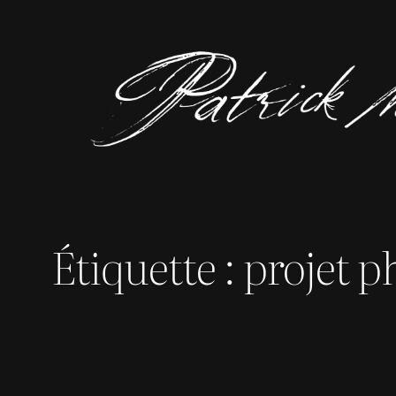
Aller
au
contenu
Étiquette :
projet p