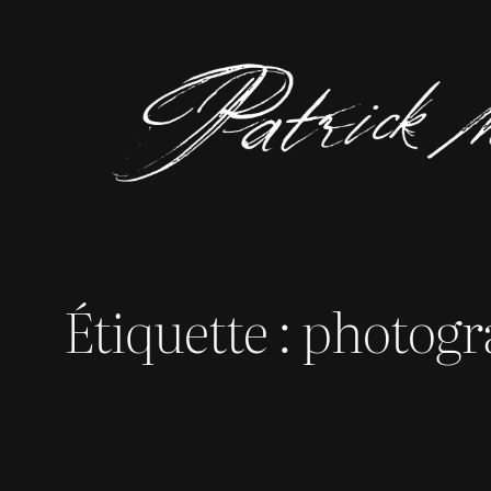
Aller
au
contenu
Étiquette :
photogr