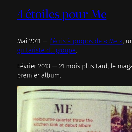
4 étoiles pour Me
Mai 2011 —
J’écris à propos de « Me »
, u
guitariste du groupe
.
Février 2013 — 21 mois plus tard, le mag
premier album.