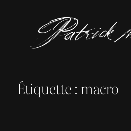
Aller
au
contenu
Étiquette :
macro