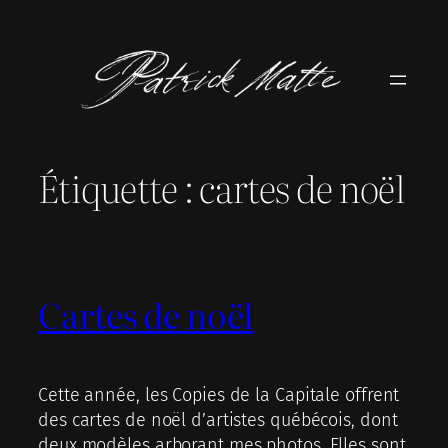
Aller
au
contenu
Étiquette :
cartes de noël
Cartes de noël
Cette année, les Copies de la Capitale offrent
des cartes de noël d’artistes québécois, dont
deux modèles arborant mes photos. Elles sont