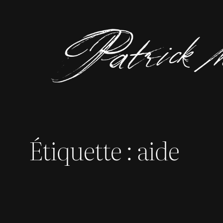
Aller
au
contenu
Étiquette :
aide