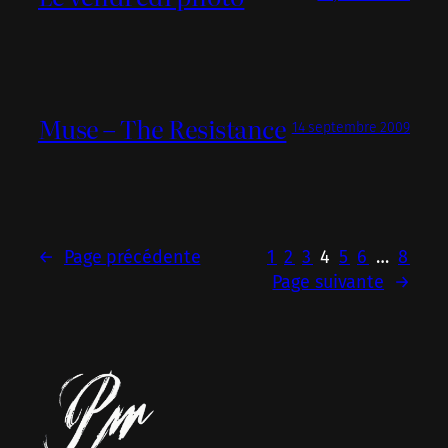
Muse – The Resistance
14 septembre 2009
←
Page précédente
1
2
3
4
5
6
…
8
Page suivante
→